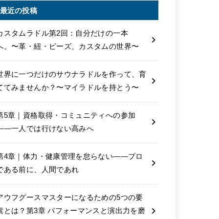
最近の投稿
カスタムラドル第2回：自分だけの一本
へ。〜革・紐・ビーズ、カスタムの世界〜
世界に一つだけのサウナラドルを作って、育
ててみませんか？〜マイラドルを持とう〜
第5章｜資格取得・コミュニティへの参加
――一人では行けない高みへ
第4章｜体力・健康管理を怠らない――プロ
である前に、人間であれ
アウフグースマスターになるための5つの要
素とは？第3章 パフォーマンスと演出力を磨