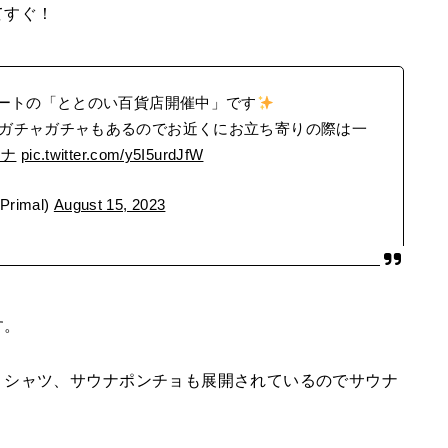
てすぐ！
リートの「ととのい百貨店開催中」です
ガチャガチャもあるのでお近くにお立ち寄りの際は一
ウナ
pic.twitter.com/y5I5urdJfW
rimal)
August 15, 2023
す。
Ｔシャツ、サウナポンチョも展開されているのでサウナ