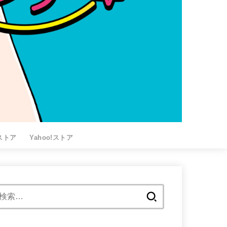
nストア
Yahoo!ストア
検
索: