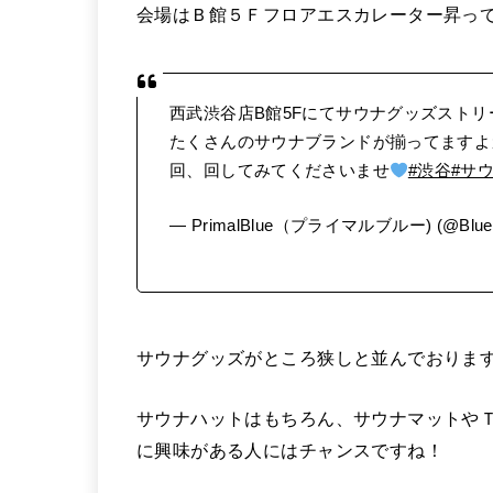
会場はＢ館５Ｆフロアエスカレーター昇っ
西武渋谷店B館5Fにてサウナグッズスト
たくさんのサウナブランドが揃ってますよ
回、回してみてくださいませ
#渋谷
#サ
— PrimalBlue（プライマルブルー) (@BlueP
サウナグッズがところ狭しと並んでおりま
サウナハットはもちろん、サウナマットや
に興味がある人にはチャンスですね！