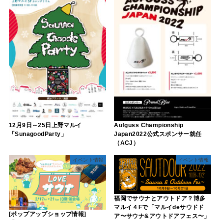
12月9日～25日上野マルイ
Aufguss Championship
「SunagoodParty」
Japan2022公式スポンサー就任
（ACJ）
イベント情報
イベント情報
福岡でサウナとアウトドア？博多
マルイ４Fで「マルイdeサウドド
[ポップアップショップ情報]
ア〜サウナ&アウトドアフェス〜」