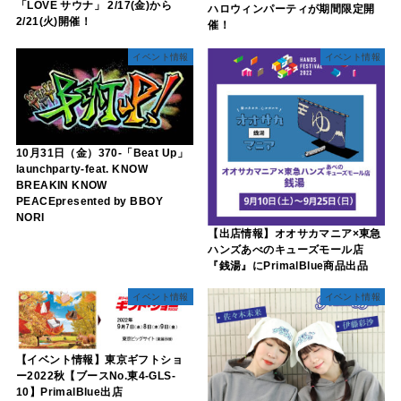
「LOVE サウナ」 2/17(金)から
ハロウィンパーティが期間限定開
2/21(火)開催！
催！
イベント情報
イベント情報
10月31日（金）370-「Beat Up」
launchparty-feat. KNOW
BREAKIN KNOW
PEACEpresented by BBOY
NORI
【出店情報】オオサカマニア×東急
ハンズあべのキューズモール店
『銭湯』にPrimalBlue商品出品
イベント情報
イベント情報
【イベント情報】東京ギフトショ
ー2022秋【ブースNo.東4-GLS-
10】PrimalBlue出店