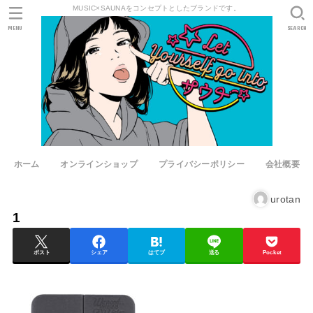
MUSIC×SAUNAをコンセプトとしたブランドです。
MENU
SEARCH
ホーム
オンラインショップ
プライバシーポリシー
会社概要
urotan
1
ポスト
シェア
はてブ
送る
Pocket