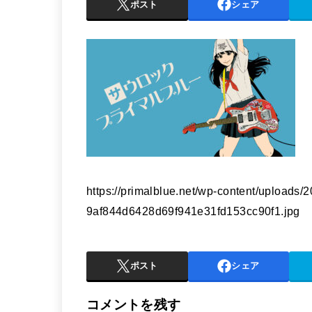
ポスト
シェア
https://primalblue.net/wp-content/uploads/
9af844d6428d69f941e31fd153cc90f1.jpg
ポスト
シェア
コメントを残す