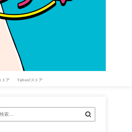
nストア
Yahoo!ストア
検
索: