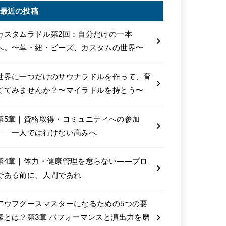
最近の投稿
カスタムラドル第2回：自分だけの一本
へ。〜革・紐・ビーズ、カスタムの世界〜
世界に一つだけのサウナラドルを作って、育
ててみませんか？〜マイラドルを持とう〜
第5章｜資格取得・コミュニティへの参加
――一人では行けない高みへ
第4章｜体力・健康管理を怠らない――プロ
である前に、人間であれ
アウフグースマスターになるための5つの要
素とは？第3章 パフォーマンスと演出力を磨