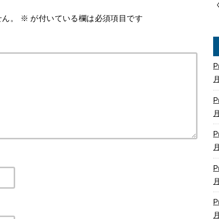
せん。
※
が付いている欄は必須項目です
P
P
P
P
P