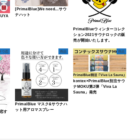
[PrimalBlue]We need…サウ
ナハット
BUYA
！
PrimalBlueウィンターコレク
ション2021サウナロックの販
売が開始いたします。
サウ恋
商品
商品
kontex×PrimalBlue別注サウ
ナMOKU第2弾「Viva La
Sauna」発売
PrimalBlue マスク&サウナハ
ット用アロマスプレー
恋す