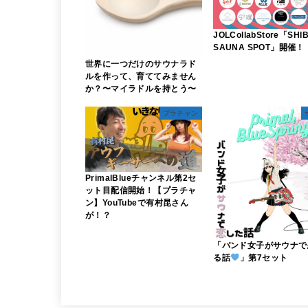
JOLCollabStore「SHI
SAUNA SPOT」開催
世界に一つだけのサウナラド
ルを作って、育ててみません
か？〜マイラドルを持とう〜
プラチャン
PrimalBlueチャンネル第2セ
ット目配信開始！【プラチャ
ン】YouTubeで有村昆さん
が！？
「バンド女子がサウナで
る話
」第7セット