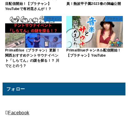
目配信開始！【プラチャン】
員！熱波甲子園2023春の陣編公開
YouTubeで有村昆さんが！？
プラチャン
プラチャン
PrimalBlue（プラチャン）更新！
PrimalBlueチャンネル配信開始！
関西おすすめテントサウナイベン
【プラチャン】YouTube
ト「しらてん」の謎を探る！？ 川
でととのう？
フォロー
Facebook