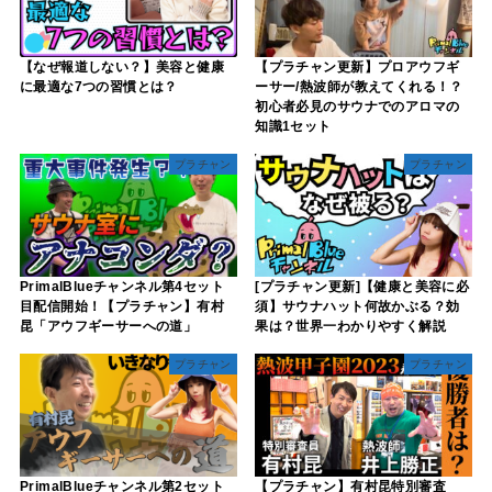
【なぜ報道しない？】美容と健康
【プラチャン更新】プロアウフギ
に最適な7つの習慣とは？
ーサー/熱波師が教えてくれる！？
初心者必見のサウナでのアロマの
知識1セット
プラチャン
プラチャン
PrimalBlueチャンネル第4セット
[プラチャン更新]【健康と美容に必
目配信開始！【プラチャン】有村
須】サウナハット何故かぶる？効
昆「アウフギーサーへの道」
果は？世界一わかりやすく解説
プラチャン
プラチャン
PrimalBlueチャンネル第2セット
【プラチャン】有村昆特別審査