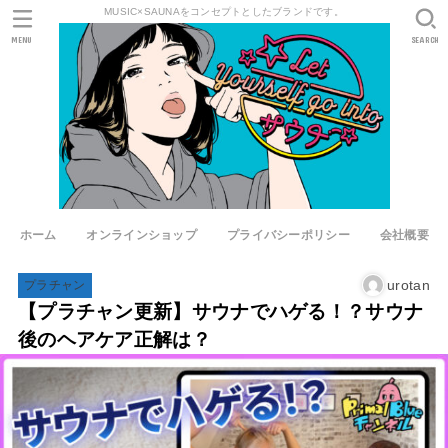
MUSIC×SAUNAをコンセプトとしたブランドです。
MENU
SEARCH
ホーム
オンラインショップ
プライバシーポリシー
会社概要
urotan
プラチャン
【プラチャン更新】サウナでハゲる！？サウナ
後のヘアケア正解は？