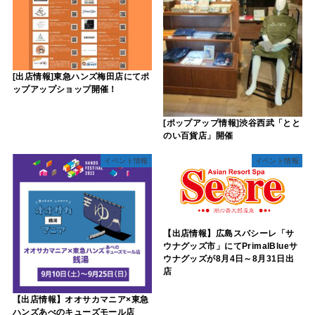
[出店情報]東急ハンズ梅田店にてポ
ップアップショップ開催！
[ポップアップ情報]渋谷西武「とと
のい百貨店」開催
イベント情報
イベント情報
【出店情報】広島スパシーレ「サ
ウナグッズ市」にてPrimalBlueサ
ウナグッズが8月4日～8月31日出
店
【出店情報】オオサカマニア×東急
ハンズあべのキューズモール店