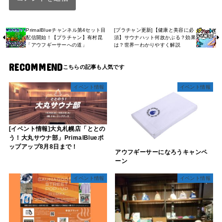
PrimalBlueチャンネル第4セット目
[プラチャン更新]【健康と美容に必
配信開始！【プラチャン】有村昆
須】サウナハット何故かぶる？効果
「アウフギーサーへの道」
は？世界一わかりやすく解説
RECOMMEND
イベント情報
イベント情報
[イベント情報]大丸札幌店「ととの
う！大丸サウナ部」PrimalBlueポ
ップアップ8月8日まで！
アウフギーサーになろうキャンペ
ーン
イベント情報
イベント情報