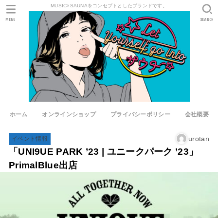
MUSIC×SAUNAをコンセプトとしたブランドです。
MENU
SEARCH
ホーム
オンラインショップ
プライバシーポリシー
会社概要
urotan
イベント情報
「UNI9UE PARK ’23 | ユニークパーク ’23」
PrimalBlue出店