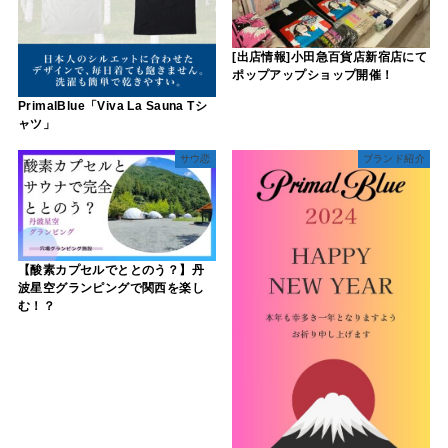
[出店情報]小田急百貨店新宿店にて
ポップアップショップ開催！
PrimalBlue「Viva La Sauna Tシ
ャツ」
サウ恋
ブランド紹介
【酸素カプセルでととのう？】丹
波星空グランピングで関西を楽し
む！？