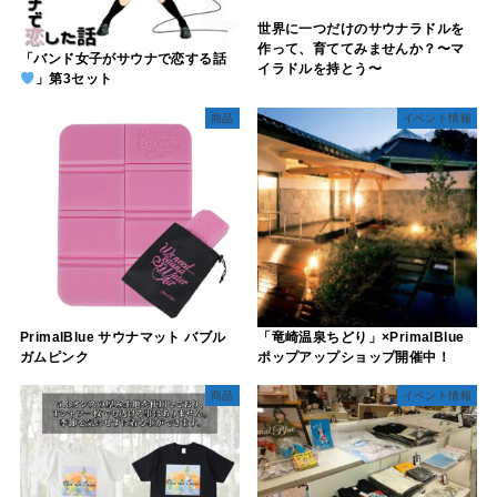
世界に一つだけのサウナラドルを
作って、育ててみませんか？〜マ
「バンド女子がサウナで恋する話
イラドルを持とう〜
」第3セット
商品
イベント情報
PrimalBlue サウナマット バブル
「竜崎温泉ちどり」×PrimalBlue
ガムピンク
ポップアップショップ開催中！
商品
イベント情報