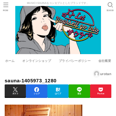
MUSIC×SAUNAをコンセプトとしたブランドです。
MENU
SEARCH
ホーム
オンラインショップ
プライバシーポリシー
会社概要
urotan
sauna-1405973_1280
ポスト
シェア
はてブ
送る
Pocket