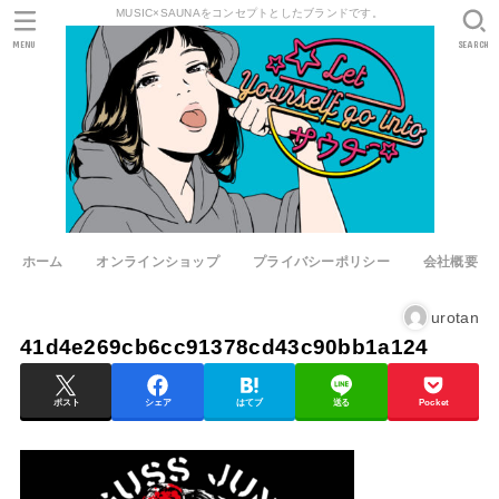
MUSIC×SAUNAをコンセプトとしたブランドです。
MENU
SEARCH
ホーム
オンラインショップ
プライバシーポリシー
会社概要
urotan
41d4e269cb6cc91378cd43c90bb1a124
ポスト
シェア
はてブ
送る
Pocket