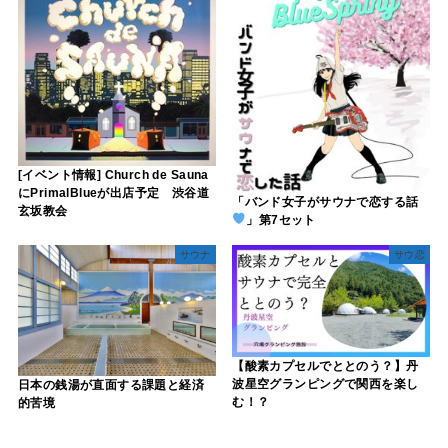
[イベント情報] Church de Sauna
にPrimalBlueが出店予定 渋谷道
「バンド女子がサウナで恋する話
玄坂教会
」第7セット
サウナ
サウ恋
【酸素カプセルでととのう？】丹
波星空グランピングで関西を楽し
日本の銭湯が直面する課題と経済
む！？
的苦境