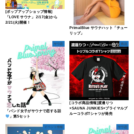
[ポップアップショップ情報]
「LOVE サウナ」 2/17(金)から
2/21(火)開催！
PrimalBlue サウナハット「チュー
リップ」
サウ恋
商品
[コラボ商品情報]渡邊りつ
×SAUNA JUNKIES×プライマルブ
「バンド女子がサウナで恋する話
ルーコラボTシャツが発売
」第5セット
イベント情報
サウ恋