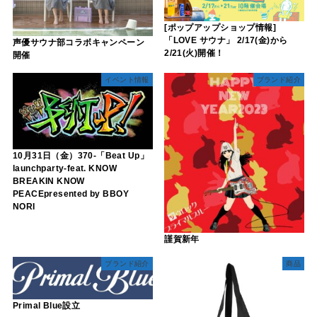
[ポップアップショップ情報]
「LOVE サウナ」 2/17(金)から
声優サウナ部コラボキャンペーン
2/21(火)開催！
開催
イベント情報
ブランド紹介
10月31日（金）370-「Beat Up」
launchparty-feat. KNOW
BREAKIN KNOW
PEACEpresented by BBOY
NORI
謹賀新年
ブランド紹介
商品
Primal Blue設立