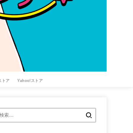
nストア
Yahoo!ストア
検
索: