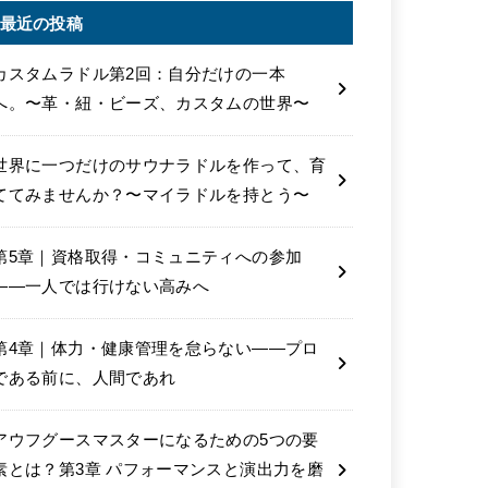
最近の投稿
カスタムラドル第2回：自分だけの一本
へ。〜革・紐・ビーズ、カスタムの世界〜
世界に一つだけのサウナラドルを作って、育
ててみませんか？〜マイラドルを持とう〜
第5章｜資格取得・コミュニティへの参加
――一人では行けない高みへ
第4章｜体力・健康管理を怠らない――プロ
である前に、人間であれ
アウフグースマスターになるための5つの要
素とは？第3章 パフォーマンスと演出力を磨