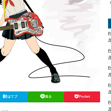
P
P
P
P
はてブ
送る
Pocket
P