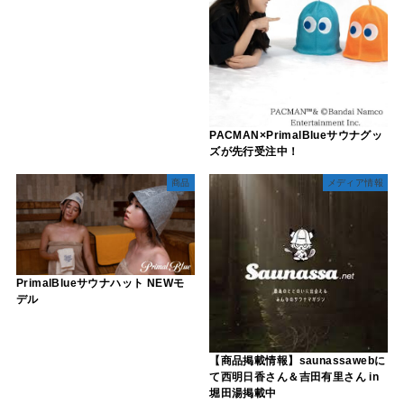
PACMAN×PrimalBlueサウナグッ
ズが先行受注中！
商品
メディア情報
PrimalBlueサウナハット NEWモ
デル
【商品掲載情報】saunassawebに
て西明日香さん＆吉田有里さん in
堀田湯掲載中