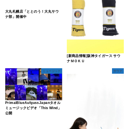
大丸札幌店「ととのう！大丸サウ
ナ部」開催中
[新商品情報]阪神タイガース サウ
ナＭＯＫＵ
ミュージック
サウナ
PrimalBlueAufgussJapanタオル
ミュージックビデオ「This Wind」
公開