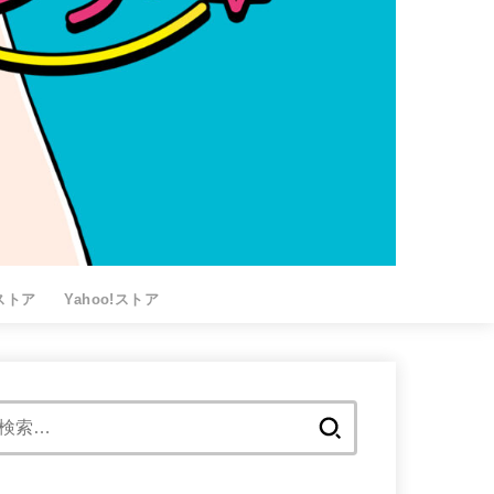
nストア
Yahoo!ストア
検
索: