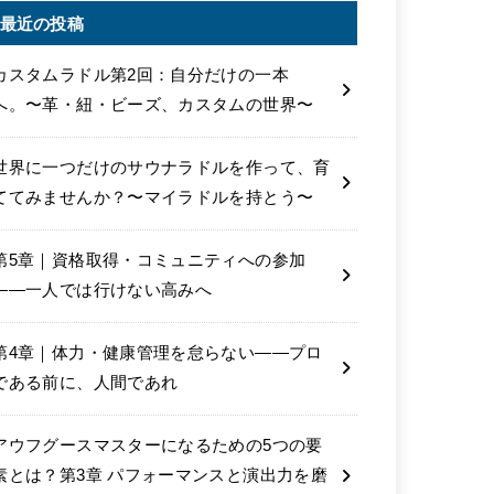
最近の投稿
カスタムラドル第2回：自分だけの一本
へ。〜革・紐・ビーズ、カスタムの世界〜
世界に一つだけのサウナラドルを作って、育
ててみませんか？〜マイラドルを持とう〜
第5章｜資格取得・コミュニティへの参加
――一人では行けない高みへ
第4章｜体力・健康管理を怠らない――プロ
である前に、人間であれ
アウフグースマスターになるための5つの要
素とは？第3章 パフォーマンスと演出力を磨