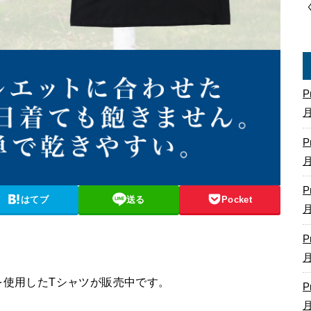
P
P
P
はてブ
送る
Pocket
P
」ロゴを使用したTシャツが販売中です。
P