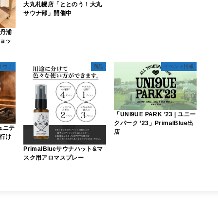
大丸札幌店「ととのう！大丸
サウナ部」開催中
勢丹浦
ョッ
サウナ
商品
イベント情報
「UNI9UE PARK ’23 | ユニー
クパーク ’23」PrimalBlue出
ュニテ
店
行け
PrimalBlueサウナハット&マ
スク用アロマスプレー