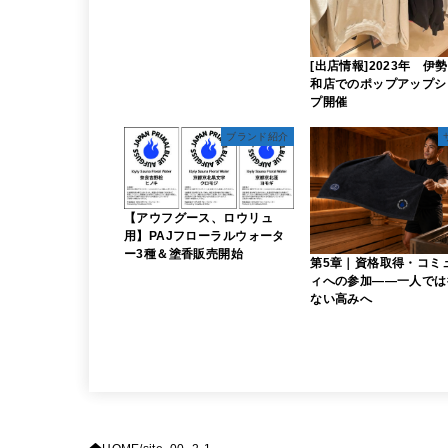
[出店情報]2023年 伊
和店でのポップアップシ
プ開催
ブランド紹介
【アウフグース、ロウリュ
用】PAJフローラルウォータ
ー3種＆塗香販売開始
第5章｜資格取得・コミ
ィへの参加――一人では
ない高みへ