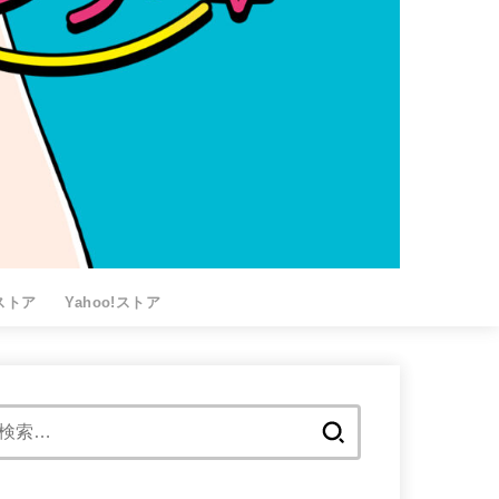
nストア
Yahoo!ストア
検
索: