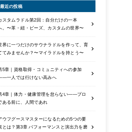
最近の投稿
カスタムラドル第2回：自分だけの一本
へ。〜革・紐・ビーズ、カスタムの世界〜
世界に一つだけのサウナラドルを作って、育
ててみませんか？〜マイラドルを持とう〜
第5章｜資格取得・コミュニティへの参加
――一人では行けない高みへ
第4章｜体力・健康管理を怠らない――プロ
である前に、人間であれ
アウフグースマスターになるための5つの要
素とは？第3章 パフォーマンスと演出力を磨