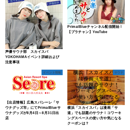
PrimalBlueチャンネル配信開始！
【プラチャン】YouTube
声優サウナ部 スカイスパ
YOKOHAMAイベント詳細および
注意事項
イベント情報
サウナ
【出店情報】広島スパシーレ「サ
ウナグッズ市」にてPrimalBlueサ
横浜「スカイスパ」は漫画「サ
ウナグッズが8月4日～8月31日出
道」でも話題のサウナ！コワーキ
店
ングスペースの使い方や気になる
クーポンは？