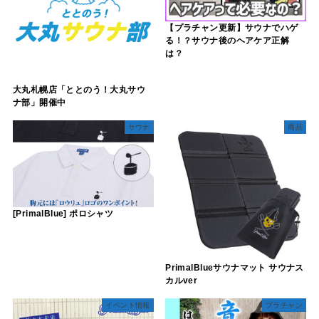
【プラチャン更新】サウナでハゲ
る！？サウナ後のヘアケア正解
は？
大丸札幌店「ととのう！大丸サウ
ナ部」開催中
サウナ
商品
[PrimalBlue] ポロシャツ
PrimalBlueサウナマット サウナス
カルver
イベント情報
プラチャン