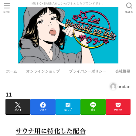
MUSIC×SAUNAをコンセプトとしたブランドです。
MENU
SEARCH
ホーム
オンラインショップ
プライバシーポリシー
会社概要
urotan
11
ポスト
シェア
はてブ
送る
Pocket