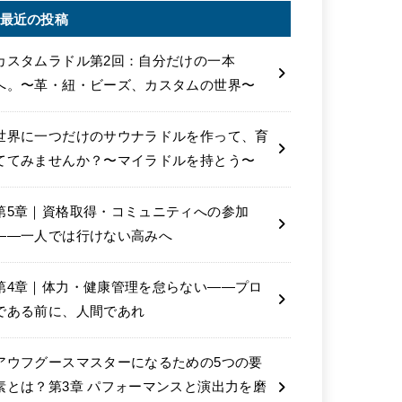
最近の投稿
カスタムラドル第2回：自分だけの一本
へ。〜革・紐・ビーズ、カスタムの世界〜
世界に一つだけのサウナラドルを作って、育
ててみませんか？〜マイラドルを持とう〜
第5章｜資格取得・コミュニティへの参加
――一人では行けない高みへ
第4章｜体力・健康管理を怠らない――プロ
である前に、人間であれ
アウフグースマスターになるための5つの要
素とは？第3章 パフォーマンスと演出力を磨