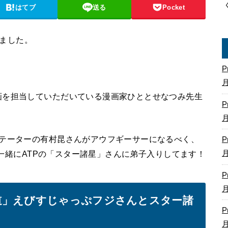
はてブ
送る
Pocket
しました。
P
画を担当していただいている漫画家ひととせなつみ先生
P
ンテーターの有村昆さんがアウフギーサーになるべく、
P
んと一緒にATPの「スター諸星」さんに弟子入りしてます！
P
道」えびすじゃっぷフジさんとスター諸
P