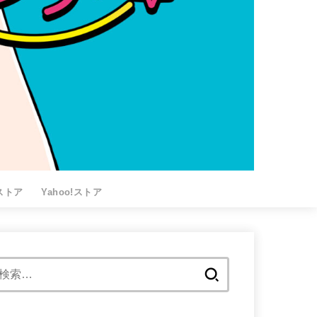
nストア
Yahoo!ストア
検
索: