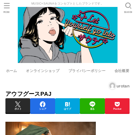
MUSIC×SAUNAをコンセプトとしたブランドです。
MENU
SEARCH
ホーム
オンラインショップ
プライバシーポリシー
会社概要
urotan
アウフグースPAJ
ポスト
シェア
はてブ
送る
Pocket