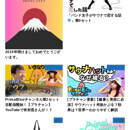
「バンド女子がサウナで恋する話
」第9セット
2024年明けましておめでとうござ
います。
プラチャン
プラチャン
PrimalBlueチャンネル第2セット
[プラチャン更新]【健康と美容に必
目配信開始！【プラチャン】
須】サウナハット何故かぶる？効
YouTubeで有村昆さんが！？
果は？世界一わかりやすく解説
商品
サウ恋