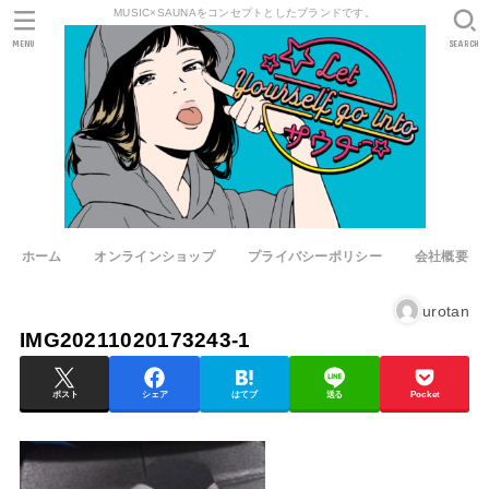
MUSIC×SAUNAをコンセプトとしたブランドです。
MENU
SEARCH
ホーム
オンラインショップ
プライバシーポリシー
会社概要
urotan
IMG20211020173243-1
ポスト
シェア
はてブ
送る
Pocket