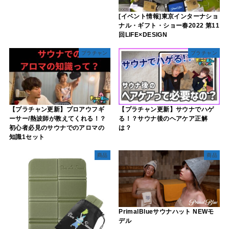
[イベント情報]東京インターナショ
ナル・ギフト・ショー春2022 第11
回LIFE×DESIGN
プラチャン
プラチャン
【プラチャン更新】プロアウフギ
【プラチャン更新】サウナでハゲ
ーサー/熱波師が教えてくれる！？
る！？サウナ後のヘアケア正解
初心者必見のサウナでのアロマの
は？
知識1セット
商品
商品
PrimalBlueサウナハット NEWモ
デル