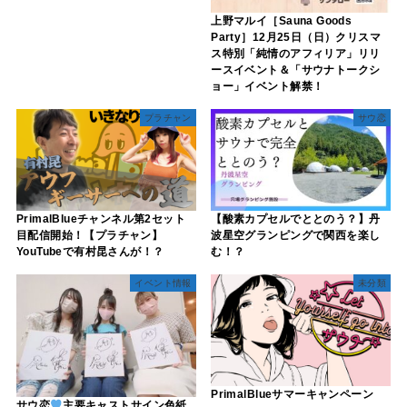
上野マルイ［Sauna Goods
Party］12月25日（日）クリスマ
ス特別「純情のアフィリア」リリ
ースイベント＆「サウナトークシ
ョー」イベント解禁！
プラチャン
サウ恋
PrimalBlueチャンネル第2セット
【酸素カプセルでととのう？】丹
目配信開始！【プラチャン】
波星空グランピングで関西を楽し
YouTubeで有村昆さんが！？
む！？
イベント情報
未分類
PrimalBlueサマーキャンペーン
サウ恋
主要キャストサイン色紙