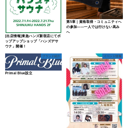
第5章｜資格取得・コミュニティへ
の参加――一人では行けない高み
へ
[出店情報]東急ハンズ新宿店にてポ
ップアップショップ「ハンズデサ
ウナ」開催！
ブランド紹介
イベント情報
Primal Blue設立