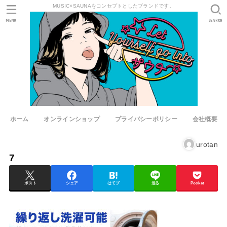
MUSIC×SAUNAをコンセプトとしたブランドです。
MENU
SEARCH
ホーム
オンラインショップ
プライバシーポリシー
会社概要
urotan
7
ポスト
シェア
はてブ
送る
Pocket