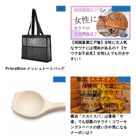
商品
プラチャン
【両国湯屋江戸遊】女性に大人気
なサウナには理由があるの？【サ
ウナ女子必見】女性1人でも行きや
すい！
PrimalBlue メッシュトートバッグ
サウナ
サウナ
横浜「スカイスパ」は漫画「サ
道」でも話題のサウナ！コワーキ
ングスペースの使い方や気になる
クーポンは？