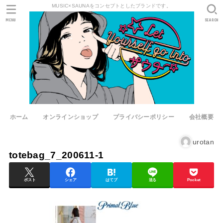
MUSIC×SAUNAをコンセプトとしたブランドです。
MENU
SEARCH
ホーム
オンラインショップ
プライバシーポリシー
会社概要
urotan
totebag_7_200611-1
ポスト
シェア
はてブ
送る
Pocket