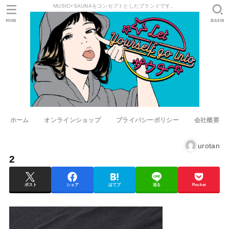
MUSIC×SAUNAをコンセプトとしたブランドです。
MENU
SEARCH
ホーム
オンラインショップ
プライバシーポリシー
会社概要
urotan
2
ポスト
シェア
はてブ
送る
Pocket