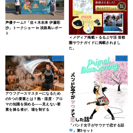
声優チームY「佐々木未来 伊藤彩
沙」トークショー in 淡路島レポー
ト
＜メディア掲載＞るるぶサ活 首都
圏サウナガイドに掲載されまし
た。
サウナ
サウ恋
アウフグースマスターになるため
の5つの要素とは？熱・湿度・アロ
マの知識を深める――見えない要
素を操る者が、場を制する
「バンド女子がサウナで恋する話
」第5セット