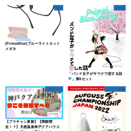
商品
サウ恋
[PrimalBlue]ブルーライトカット
メガネ
「バンド女子がサウナで恋する話
」第8セット
プラチャン
イベント情報
【プラチャン更新】【閉館間
近！？】天然温泉神戸クアハウス