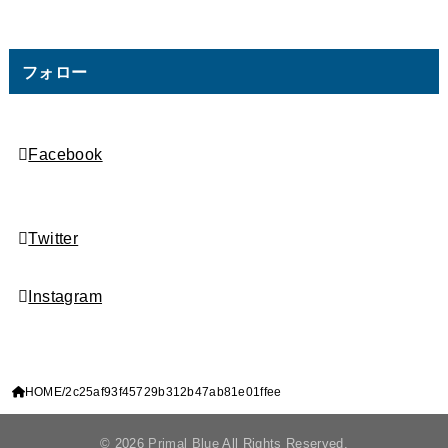
フォロー
Facebook
Twitter
Instagram
HOME
2c25af93f45729b312b47ab81e01ffee
© 2026
Primal Blue
All Rights Reserved.