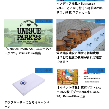
＜メディア掲載＞Saunassa
Vol.3 とにかく行くべき日本の名
サウナ掲載 ステッカー付！
イベント情報
サウナ
「UNI9UE PARK ’23 | ユニークパ
温浴施設建設に関する初期費用
ーク ’23」PrimalBlue出店
は？どの程度の費用があれば運営
できる？
イベント情報
イベント情報
【イベント情報】東京ギフトショ
ー2022秋【ブースNo.東4-GLS-
10】PrimalBlue出店
アウフギーサーになろうキャンペ
ーン