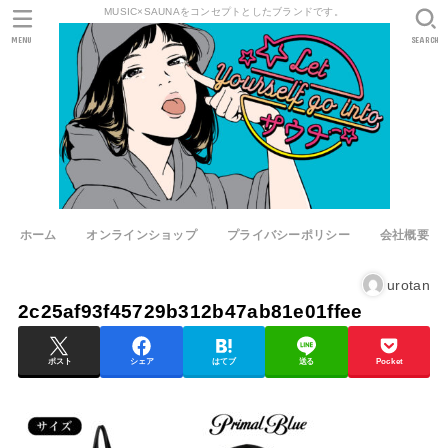
MUSIC×SAUNAをコンセプトとしたブランドです。
MENU
SEARCH
ホーム
オンラインショップ
プライバシーポリシー
会社概要
urotan
2c25af93f45729b312b47ab81e01ffee
ポスト
シェア
はてブ
送る
Pocket