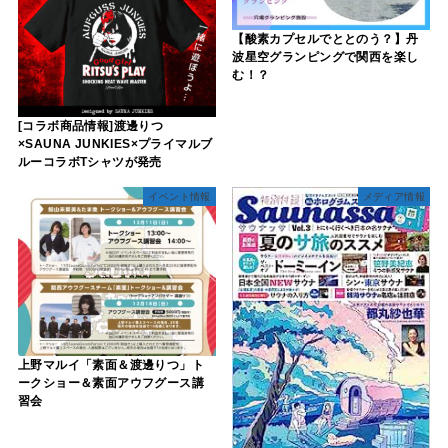
【酸素カプセルでととのう？】丹
波星空グランピングで関西を楽し
む！？
[コラボ商品情報]渡邊りつ
×SAUNA JUNKIES×プライマルブ
ルーコラボTシャツが発売
イベント情報
メディア情報
上野マルイ「素面＆渡邊りつ」ト
ークショー＆素面アウフグース講
習会