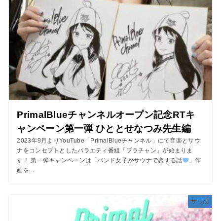
PrimalBlueチャンネルオープン記念RTキ
ャンペーン第一弾 ひととせなつみ先生編
2023年9月よりYouTube「PrimalBlueチャンネル」にて音楽とサウ
ナをコンセプトとしたバラエティ番組「プラチャン」が始まりま
す！ 第一弾キャンペーンは「バンド女子がサウナで恋する話
」作
画を...
サウ恋