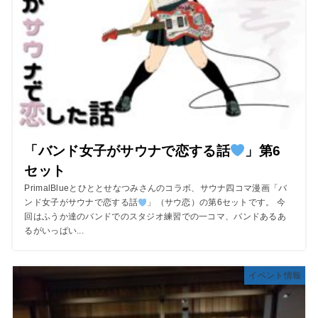
「バンド女子がサウナで恋する話
」第6
セット
PrimalBlueとひととせなつみさんのコラボ、サウナ四コマ漫画「バ
ンド女子がサウナで恋する話
」（サウ恋）の第6セットです。 今
回はふうか達のバンドでのスタジオ練習での一コマ、バンドあるあ
るがいっぱい...
イベント情報