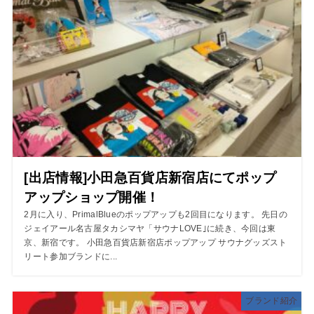
[出店情報]小田急百貨店新宿店にてポップ
アップショップ開催！
2月に入り、PrimalBlueのポップアップも2回目になります。 先日の
ジェイアール名古屋タカシマヤ「サウナLOVE｣に続き、今回は東
京、新宿です。 小田急百貨店新宿店ポップアップ サウナグッズスト
リート参加ブランドに...
ブランド紹介