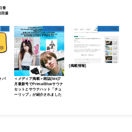
明日香
堀田湯
商品
メディア情報
メディア情報
[掲載情報]
ットパ
＜メディア掲載＞雑誌[bis]7
月最新号でPrimalBlueサウナ
セットとサウナハット「チュ
ーリップ」が紹介されました