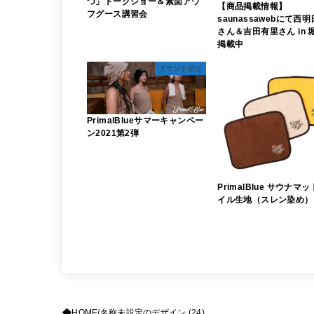
つ」トークショー＆素面アウ
【商品掲載情報】
フグース講習会
saunassawebにて西
さん＆吉田有里さん in 
掲載中
ブランド紹介
PrimalBlueサマーキャンペー
ン2021第2弾
PrimalBlue サウナマ
イル生地（スレン染め）
HOME
名称未設定のデザイン (24)