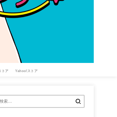
nストア
Yahoo!ストア
検
索: