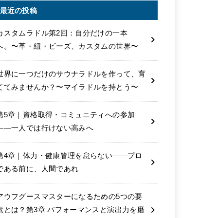
最近の投稿
カスタムラドル第2回：自分だけの一本
へ。〜革・紐・ビーズ、カスタムの世界〜
世界に一つだけのサウナラドルを作って、育
ててみませんか？〜マイラドルを持とう〜
第5章｜資格取得・コミュニティへの参加
――一人では行けない高みへ
第4章｜体力・健康管理を怠らない――プロ
である前に、人間であれ
アウフグースマスターになるための5つの要
素とは？第3章 パフォーマンスと演出力を磨