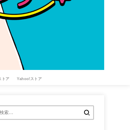
nストア
Yahoo!ストア
検
索: