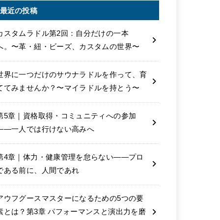
最近の投稿
カスタムラドル第2回：自分だけの一本
へ。〜革・紐・ビーズ、カスタムの世界〜
世界に一つだけのサウナラドルを作って、育
ててみませんか？〜マイラドルを持とう〜
第5章｜資格取得・コミュニティへの参加
――一人では行けない高みへ
第4章｜体力・健康管理を怠らない――プロ
である前に、人間であれ
アウフグースマスターになるための5つの要
素とは？第3章 パフォーマンスと演出力を磨