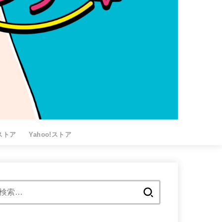
nストア
Yahoo!ストア
検
索: