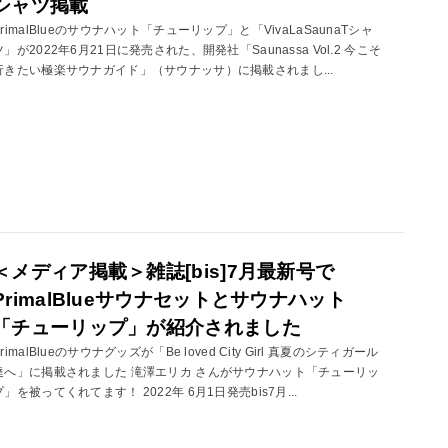
シャツ掲載
PrimalBlueのサウナハット「チューリップ」と「VivaLaSaunaTシャ
ツ」が2022年6月21日に発売された、開発社「Saunassa Vol.2 今こそ
行きたい極楽サウナガイド」（サウナッサ）に掲載されまし...
＜メディア掲載＞雑誌[bis]7月最新号で
PrimalBlueサウナセットとサウナハット
「チューリップ」が紹介されました
PrimalBlueのサウナグッズが「Be loved City Girl 真夏のシティガール
達へ」に掲載されました 滝澤エリカ さんがサウナハット「チューリッ
プ」を被ってくれてます！ 2022年 6月1日発売bis7月...