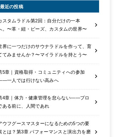
最近の投稿
カスタムラドル第2回：自分だけの一本
へ。〜革・紐・ビーズ、カスタムの世界〜
世界に一つだけのサウナラドルを作って、育
ててみませんか？〜マイラドルを持とう〜
第5章｜資格取得・コミュニティへの参加
――一人では行けない高みへ
第4章｜体力・健康管理を怠らない――プロ
である前に、人間であれ
アウフグースマスターになるための5つの要
素とは？第3章 パフォーマンスと演出力を磨