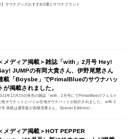
け】サウナグッズおすすめ5選とサウナブランド
＜メディア掲載＞雑誌「with」2月号 Hey!
Say! JUMPの有岡大貴さん、伊野尾慧さん
連載「Boysbe」でPrimalBlueのサウナハッ
トが掲載されました。
2021年12月25日発売の雑誌「with」2月号にてPrimalBlueのフェルト
生地サウナットとパイル生地サウナハットが紹介されました。 with 2
月号 表紙は通常版が高畑充希さん、Special Editionが...
＜メディア掲載＞HOT PEPPER