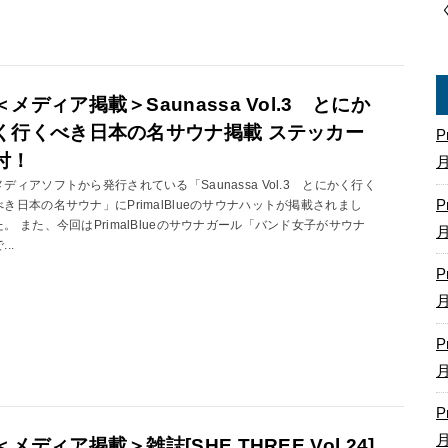
＜メディア掲載＞Saunassa Vol.3 とにか
く行くべき日本の名サウナ掲載 ステッカー
P
付！
メディアソフトから発行されている「Saunassa Vol.3 とにかく行く
P
べき日本の名サウナ」にPrimalBlueのサウナハットが掲載されまし
た。 また、今回はPrimalBlueのサウナガール「バンド女子がサウナ
...
P
P
P
＜メディア掲載＞雑誌[SHE THREE Vol.24]