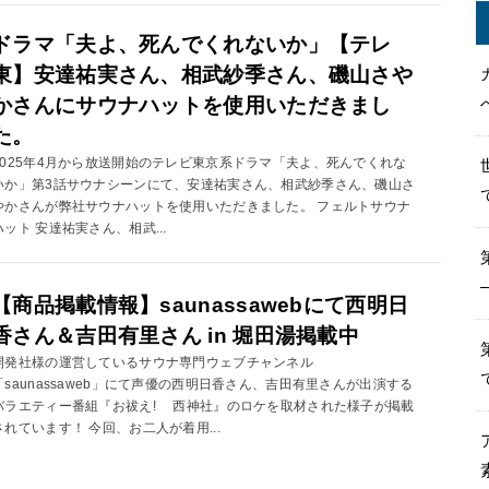
ドラマ「夫よ、死んでくれないか」【テレ
東】安達祐実さん、相武紗季さん、磯山さや
かさんにサウナハットを使用いただきまし
た。
2025年4月から放送開始のテレビ東京系ドラマ「夫よ、死んでくれな
いか」第3話サウナシーンにて、安達祐実さん、相武紗季さん、磯山さ
やかさんが弊社サウナハットを使用いただきました。 フェルトサウナ
ハット 安達祐実さん、相武...
【商品掲載情報】saunassawebにて西明日
香さん＆吉田有里さん in 堀田湯掲載中
開発社様の運営しているサウナ専門ウェブチャンネル
「saunassaweb」にて声優の西明日香さん、吉田有里さんが出演する
バラエティー番組『お祓え! 西神社』のロケを取材された様子が掲載
されています！ 今回、お二人が着用...