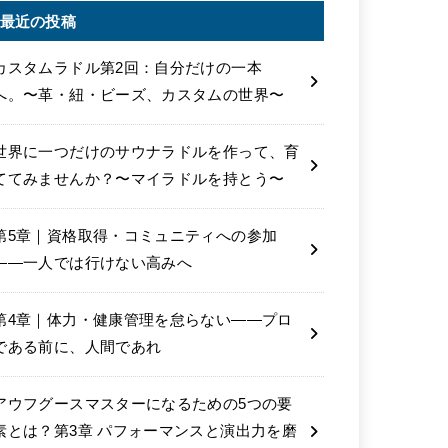
最近の投稿
カスタムラドル第2回：自分だけの一本
へ。〜革・紐・ビーズ、カスタムの世界〜
世界に一つだけのサウナラドルを作って、育
ててみませんか？〜マイラドルを持とう〜
第5章｜資格取得・コミュニティへの参加
――一人では行けない高みへ
第4章｜体力・健康管理を怠らない――プロ
である前に、人間であれ
アウフグースマスターになるための5つの要
素とは？第3章 パフォーマンスと演出力を磨