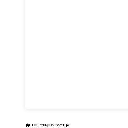
HOME
Aufguss Beat Up
1