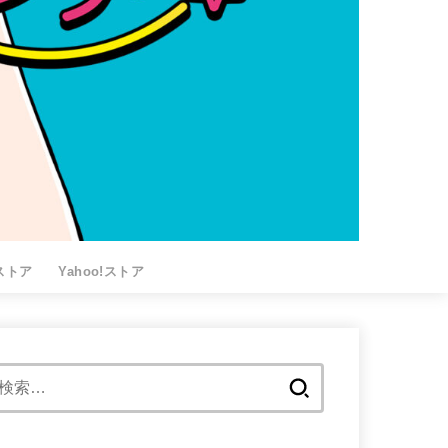
nストア
Yahoo!ストア
検
索: