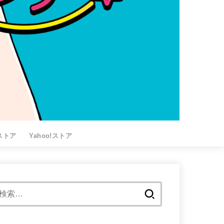
nストア
Yahoo!ストア
検
索: