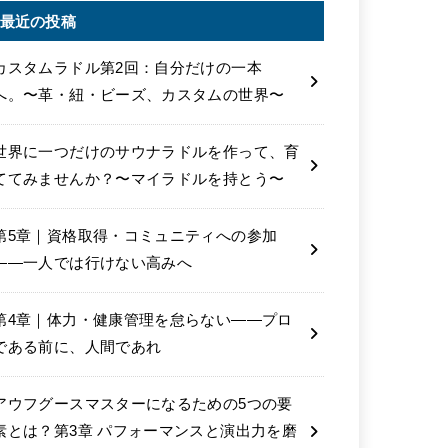
最近の投稿
カスタムラドル第2回：自分だけの一本
へ。〜革・紐・ビーズ、カスタムの世界〜
世界に一つだけのサウナラドルを作って、育
ててみませんか？〜マイラドルを持とう〜
第5章｜資格取得・コミュニティへの参加
――一人では行けない高みへ
第4章｜体力・健康管理を怠らない――プロ
である前に、人間であれ
アウフグースマスターになるための5つの要
素とは？第3章 パフォーマンスと演出力を磨